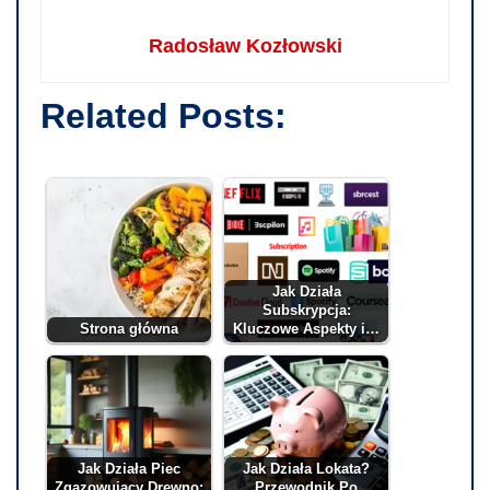
Radosław Kozłowski
Related Posts:
Jak Działa
Subskrypcja:
Strona główna
Kluczowe Aspekty i…
Jak Działa Piec
Jak Działa Lokata?
Zgazowujący Drewno:
Przewodnik Po