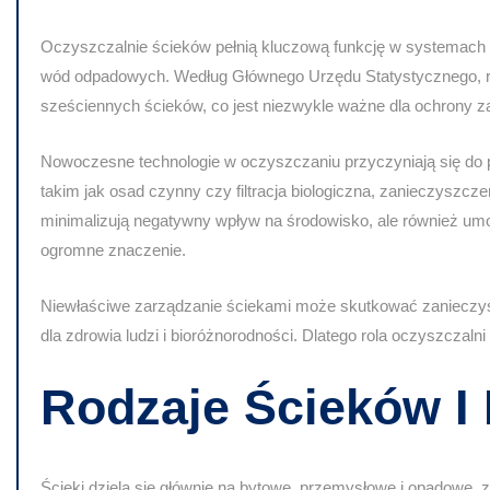
Oczyszczalnie ścieków pełnią kluczową funkcję w systemach 
wód odpadowych. Według Głównego Urzędu Statystycznego, ro
sześciennych ścieków, co jest niezwykle ważne dla ochrony
Nowoczesne technologie w oczyszczaniu przyczyniają się do
takim jak osad czynny czy filtracja biologiczna, zanieczyszcz
minimalizują negatywny wpływ na środowisko, ale również umo
ogromne znaczenie.
Niewłaściwe zarządzanie ściekami może skutkować zanieczyszcz
dla zdrowia ludzi i bioróżnorodności. Dlatego rola oczyszczalni
Rodzaje Ścieków I 
Ścieki dzielą się głównie na bytowe, przemysłowe i opadowe,