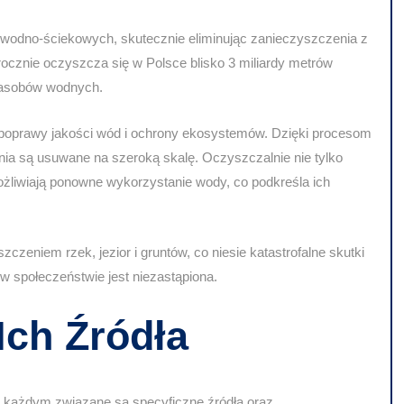
wodno-ściekowych, skutecznie eliminując zanieczyszczenia z
cznie oczyszcza się w Polsce blisko 3 miliardy metrów
 zasobów wodnych.
 poprawy jakości wód i ochrony ekosystemów. Dzięki procesom
enia są usuwane na szeroką skalę. Oczyszczalnie nie tylko
żliwiają ponowne wykorzystanie wody, co podkreśla ich
eniem rzek, jezior i gruntów, co niesie katastrofalne skutki
 w społeczeństwie jest niezastąpiona.
Ich Źródła
 z każdym związane są specyficzne źródła oraz