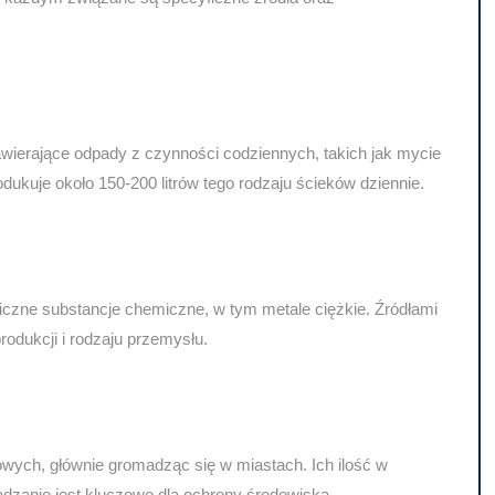
ierające odpady z czynności codziennych, takich jak mycie
ukuje około 150-200 litrów tego rodzaju ścieków dziennie.
czne substancje chemiczne, w tym metale ciężkie. Źródłami
produkcji i rodzaju przemysłu.
wych, głównie gromadząc się w miastach. Ich ilość w
dzanie jest kluczowe dla ochrony środowiska.