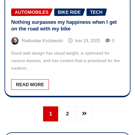
AUTOMOBILES
BIKE RIDE
TECH
Nothing surpasses my happiness when I get
on the road with my bike
Radosław Kozłowski
kwi 19, 2025
0
Good web design has visual weight, is optimized for
various devices, and has content that is prioritized for the
medium.…
READ MORE
1
2