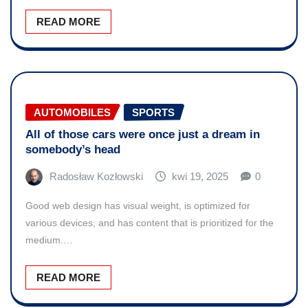
READ MORE
AUTOMOBILES
SPORTS
All of those cars were once just a dream in
somebody’s head
Radosław Kozłowski
kwi 19, 2025
0
Good web design has visual weight, is optimized for
various devices, and has content that is prioritized for the
medium.…
READ MORE