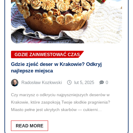
GDZIE ZAINWESTOWAĆ CZAS
Gdzie zjeść deser w Krakowie? Odkryj
najlepsze miejsca
Radosław Kozłowski
lut 5, 2025
0
Czy marzysz o odkryciu najpyszniejszych deserów w
Krakowie, które zaspokoją Twoje słodkie pragnienia?
Miasto pełne jest ukrytych skarbów — cukierni…
READ MORE