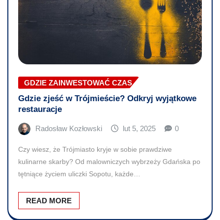
GDZIE ZAINWESTOWAĆ CZAS
Gdzie zjeść w Trójmieście? Odkryj wyjątkowe
restauracje
Radosław Kozłowski
lut 5, 2025
0
Czy wiesz, że Trójmiasto kryje w sobie prawdziwe
kulinarne skarby? Od malowniczych wybrzeży Gdańska po
tętniące życiem uliczki Sopotu, każde…
READ MORE