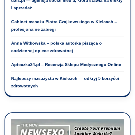
dais.pl — agencja social media, która stawia na efekty
i sprzedaż
Gabinet masażu Piotra Czajkowskiego w Kielcach –
profesjonalne zabiegi
Anna Witkowska – polska autorka pisząca o
codziennej opiece zdrowotnej
Apteczka24.pl – Recenzja Sklepu Medycznego Online
Najlepszy masażysta w Kielcach — odkryj 5 korzyści
zdrowotnych