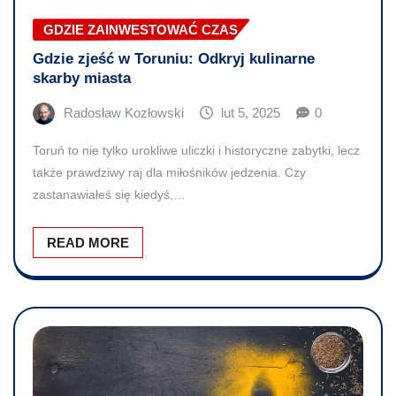
GDZIE ZAINWESTOWAĆ CZAS
Gdzie zjeść w Toruniu: Odkryj kulinarne
skarby miasta
Radosław Kozłowski
lut 5, 2025
0
Toruń to nie tylko urokliwe uliczki i historyczne zabytki, lecz
także prawdziwy raj dla miłośników jedzenia. Czy
zastanawiałeś się kiedyś,…
READ MORE