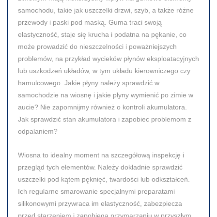
samochodu, takie jak uszczelki drzwi, szyb, a także różne
przewody i paski pod maską. Guma traci swoją
elastyczność, staje się krucha i podatna na pękanie, co
może prowadzić do nieszczelności i poważniejszych
problemów, na przykład wycieków płynów eksploatacyjnych
lub uszkodzeń układów, w tym układu kierowniczego czy
hamulcowego. Jakie płyny należy sprawdzić w
samochodzie na wiosnę i jakie płyny wymienić po zimie w
aucie? Nie zapomnijmy również o kontroli akumulatora.
Jak sprawdzić stan akumulatora i zapobiec problemom z
odpalaniem?
Wiosna to idealny moment na szczegółową inspekcję i
przegląd tych elementów. Należy dokładnie sprawdzić
uszczelki pod kątem pęknięć, twardości lub odkształceń.
Ich regularne smarowanie specjalnymi preparatami
silikonowymi przywraca im elastyczność, zabezpiecza
przed starzeniem i zapobiega przymarzaniu w przyszłym