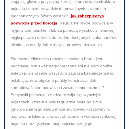
stają się główną przyczyną korozji, która osłabia strukturę
pojazdu i może prowadzić do poważnych uszkodzeń
mechanicznych. Warto wiedzieć,
jak zabezpieczyć
podwozie przed korozją
. Regularne mycie podwozia w
myjni z podnośnikiem lub za pomocą wysokociśnieniowej
myjki pozwala dotrzeć do trudno dostępnych zakamarków,
eliminując osady, które inicjują procesy rdzewienia.
Skuteczna eliminacja resztek zimowego brudu jest
podstawą, ponieważ nagromadzona sól nie tylko obniża
estetykę, ale przede wszystkim zagraża bezpieczeństwu,
osłabiając newralgiczne punkty konstrukcji. Jak
kontrolować stan podwozia i zawieszenia po zimie?
Statystyki pokazują, że rdza rozwija się szybciej w
pojazdach, które nie były regularnie myte po zimie.
Ignorowanie tego etapu może skutkować kosztownymi
naprawami lakieru, a nawet obniżeniem wartości rynkowej
pojazdu oraz ryzykiem nieprzejścia przeglądu