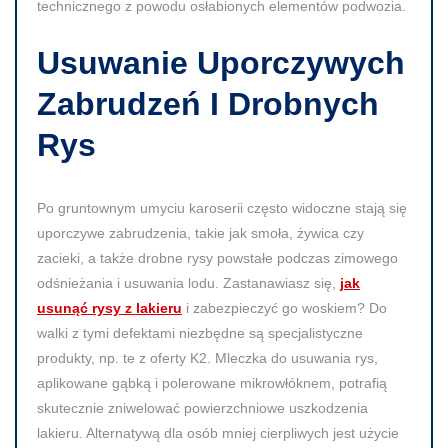
technicznego z powodu osłabionych elementów podwozia.
Usuwanie Uporczywych
Zabrudzeń I Drobnych
Rys
Po gruntownym umyciu karoserii często widoczne stają się
uporczywe zabrudzenia, takie jak smoła, żywica czy
zacieki, a także drobne rysy powstałe podczas zimowego
odśnieżania i usuwania lodu. Zastanawiasz się,
jak
usunąć rysy z lakieru
i zabezpieczyć go woskiem? Do
walki z tymi defektami niezbędne są specjalistyczne
produkty, np. te z oferty K2. Mleczka do usuwania rys,
aplikowane gąbką i polerowane mikrowłóknem, potrafią
skutecznie zniwelować powierzchniowe uszkodzenia
lakieru. Alternatywą dla osób mniej cierpliwych jest użycie