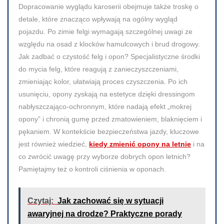
Dopracowanie wyglądu karoserii obejmuje także troskę o
detale, które znacząco wpływają na ogólny wygląd
pojazdu. Po zimie felgi wymagają szczególnej uwagi ze
względu na osad z klocków hamulcowych i brud drogowy.
Jak zadbać o czystość felg i opon? Specjalistyczne środki
do mycia felg, które reagują z zanieczyszczeniami,
zmieniając kolor, ułatwiają proces czyszczenia. Po ich
usunięciu, opony zyskają na estetyce dzięki dressingom
nabłyszczająco-ochronnym, które nadają efekt „mokrej
opony” i chronią gumę przed zmatowieniem, blaknięciem i
pękaniem. W kontekście bezpieczeństwa jazdy, kluczowe
jest również wiedzieć,
kiedy zmienić opony na letnie
i na
co zwrócić uwagę przy wyborze dobrych opon letnich?
Pamiętajmy też o kontroli ciśnienia w oponach.
Czytaj:
Jak zachować się w sytuacji
awaryjnej na drodze? Praktyczne porady