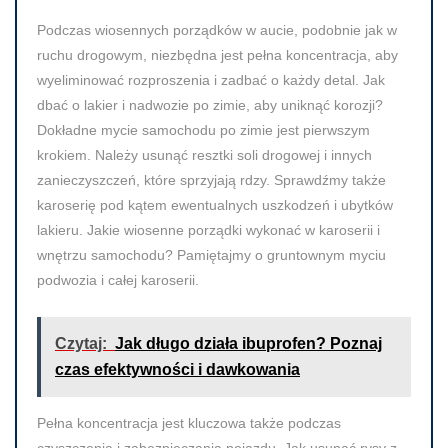
Podczas wiosennych porządków w aucie, podobnie jak w
ruchu drogowym, niezbędna jest pełna koncentracja, aby
wyeliminować rozproszenia i zadbać o każdy detal. Jak
dbać o lakier i nadwozie po zimie, aby uniknąć korozji?
Dokładne mycie samochodu po zimie jest pierwszym
krokiem. Należy usunąć resztki soli drogowej i innych
zanieczyszczeń, które sprzyjają rdzy. Sprawdźmy także
karoserię pod kątem ewentualnych uszkodzeń i ubytków
lakieru. Jakie wiosenne porządki wykonać w karoserii i
wnętrzu samochodu? Pamiętajmy o gruntownym myciu
podwozia i całej karoserii.
Czytaj:
Jak długo działa ibuprofen? Poznaj
czas efektywności i dawkowania
Pełna koncentracja jest kluczowa także podczas
czyszczenia i zabezpieczania pojazdu. Jak usunąć rysy z