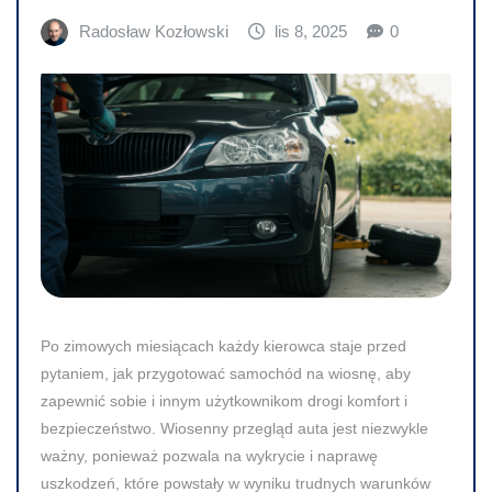
Radosław Kozłowski
lis 8, 2025
0
Po zimowych miesiącach każdy kierowca staje przed
pytaniem, jak przygotować samochód na wiosnę, aby
zapewnić sobie i innym użytkownikom drogi komfort i
bezpieczeństwo. Wiosenny przegląd auta jest niezwykle
ważny, ponieważ pozwala na wykrycie i naprawę
uszkodzeń, które powstały w wyniku trudnych warunków