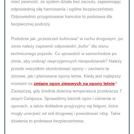
mieć pewność, że system działa bez zarzutu, zapewniając
odpowiednią siłę hamowania i ogólne bezpieczeństwo.
Odpowiednio przygotowane hamulce to podstawa dla
bezpiecznej podróży.
Podobnie jak „przestrzeń buforowa” w ruchu drogowym, po
zimie należy zapewnić odpowiedni „bufor” dla stanu
technicznego pojazdu. Co sprawdzić w samochodzie po
zimie, aby uniknąć nieprzyjemnych niespodzianek? Należy
przede wszystkim skontrolować opony – zarówno te
zimowe, jak i planowane opony letnie. Kiedy jest najlepszy
moment na
zmianę opon zimowych na opony letnie
?
Zazwyczaj, gdy średnia dzienna temperatura przekracza 7
stopni Celsjusza. Sprawdźmy bieżnik opon i ciśnienie w
oponach, a także dokładnie przyjrzyjmy się felgom, które
mogły ucierpieć od soli drogowej i powodować rdzę. Takie
działania to podstawa bezpieczeństwa.