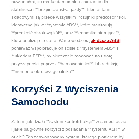
nawierzchni, co ma fundamentalne znaczenie dla
stabilności i **bezpieczeństwa jazdy**. Elementami
składowymi są przede wszystkim **czujniki prędkości** kół,
identyczne jak w **systemie ABS**, które monitorują
**prędkość obrotową kół**, oraz **jednostka sterująca**,
która analizuje te dane. Warto wiedzieć
jak działa ABS
,
ponieważ współpracuje on ściśle z **systemem ABS** i
**układem ESP**, by skutecznie reagować na utratę
przyczepności poprzez **hamowanie kół** lub redukcję
**momentu obrotowego silnika**.
Korzyści Z Wyciszenia
Samochodu
Zatem, jak działa **system kontroli trakcji** w samochodzie,
i jakie są główne korzyści z posiadania **systemu ASR** w
aucie? Ten zaawansowany system, którego pionierem był