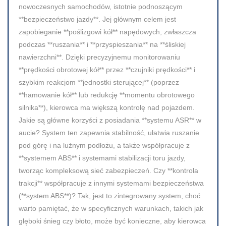
nowoczesnych samochodów, istotnie podnoszącym
**bezpieczeństwo jazdy**. Jej głównym celem jest
zapobieganie **poślizgowi kół** napędowych, zwłaszcza
podczas **ruszania** i **przyspieszania** na **śliskiej
nawierzchni**. Dzięki precyzyjnemu monitorowaniu
**prędkości obrotowej kół** przez **czujniki prędkości** i
szybkim reakcjom **jednostki sterującej** (poprzez
**hamowanie kół** lub redukcję **momentu obrotowego
silnika**), kierowca ma większą kontrolę nad pojazdem.
Jakie są główne korzyści z posiadania **systemu ASR** w
aucie? System ten zapewnia stabilność, ułatwia ruszanie
pod górę i na luźnym podłożu, a także współpracuje z
**systemem ABS** i systemami stabilizacji toru jazdy,
tworząc kompleksową sieć zabezpieczeń. Czy **kontrola
trakcji** współpracuje z innymi systemami bezpieczeństwa
(**system ABS**)? Tak, jest to zintegrowany system, choć
warto pamiętać, że w specyficznych warunkach, takich jak
głęboki śnieg czy błoto, może być konieczne, aby kierowca