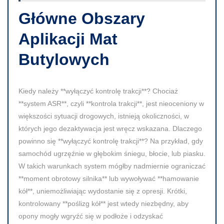
Główne Obszary
Aplikacji Mat
Butylowych
Kiedy należy **wyłączyć kontrolę trakcji**? Chociaż
**system ASR**, czyli **kontrola trakcji**, jest nieoceniony w
większości sytuacji drogowych, istnieją okoliczności, w
których jego dezaktywacja jest wręcz wskazana. Dlaczego
powinno się **wyłączyć kontrolę trakcji**? Na przykład, gdy
samochód ugrzęźnie w głębokim śniegu, błocie, lub piasku.
W takich warunkach system mógłby nadmiernie ograniczać
**moment obrotowy silnika** lub wywoływać **hamowanie
kół**, uniemożliwiając wydostanie się z opresji. Krótki,
kontrolowany **poślizg kół** jest wtedy niezbędny, aby
opony mogły wgryźć się w podłoże i odzyskać