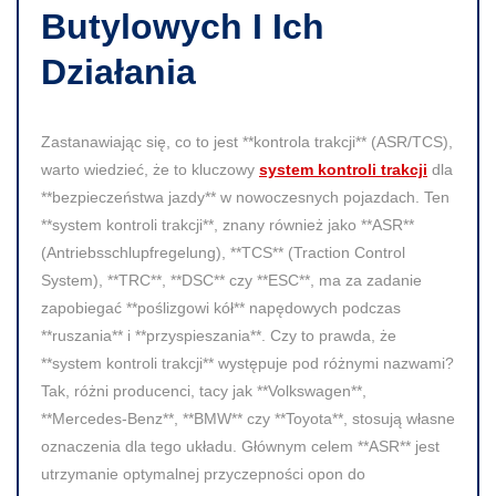
Butylowych I Ich
Działania
Zastanawiając się, co to jest **kontrola trakcji** (ASR/TCS),
warto wiedzieć, że to kluczowy
system kontroli trakcji
dla
**bezpieczeństwa jazdy** w nowoczesnych pojazdach. Ten
**system kontroli trakcji**, znany również jako **ASR**
(Antriebsschlupfregelung), **TCS** (Traction Control
System), **TRC**, **DSC** czy **ESC**, ma za zadanie
zapobiegać **poślizgowi kół** napędowych podczas
**ruszania** i **przyspieszania**. Czy to prawda, że
**system kontroli trakcji** występuje pod różnymi nazwami?
Tak, różni producenci, tacy jak **Volkswagen**,
**Mercedes-Benz**, **BMW** czy **Toyota**, stosują własne
oznaczenia dla tego układu. Głównym celem **ASR** jest
utrzymanie optymalnej przyczepności opon do