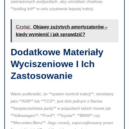
zaśnieżonych podjazdach, aby umożliwić chwilowy
**poślizg kół** w celu uzyskania lepszej trakcji.
Czytaj:
Objawy zużytych amortyzatorów –
kiedy wymienić i jak sprawdzić?
Dodatkowe Materiały
Wyciszeniowe I Ich
Zastosowanie
Warto podkreślić, że **system kontroli trakcji**, określany
jako **ASR** lub **TCS**, jest dziś jednym z filarów
**bezpieczeństwa jazdy** w pojazdach takich marek jak
**Volkswagen**, **Ford**, **Toyota**, **BMW** czy
**Mercedes-Benz**. Jego rozwój, zapoczątkowany przez