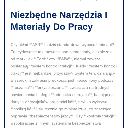
Niezbędne Narzędzia I
Materiały Do Pracy
Czy układ **ASR** to dziś standardowe wyposażenie aut?
Zdecydowanie tak, nowoczesne samochody, niezależnie
od marki jak **Ford** czy **BMW**, niemal zawsze
posiadają **system kontroli trakcji**. Kiedy **system kontroli
trakcji** jest najbardziej przydatny? System ten, działający
w szerokim zakresie prędkości, jest nieoceniony podczas
**ruszania** i **przyspieszania**, zwłaszcza na trudnych
nawierzchniach. Jego **jednostka sterująca**, bazując na
danych z **czujników prędkości kół**, szybko wykrywa
**poślizg kół** i skutecznie go minimalizuje, co znacząco
poprawia **bezpieczeństwo jazdy**. Czy **kontrola trakcji**
współpracuje z innymi systemami bezpieczeństwa