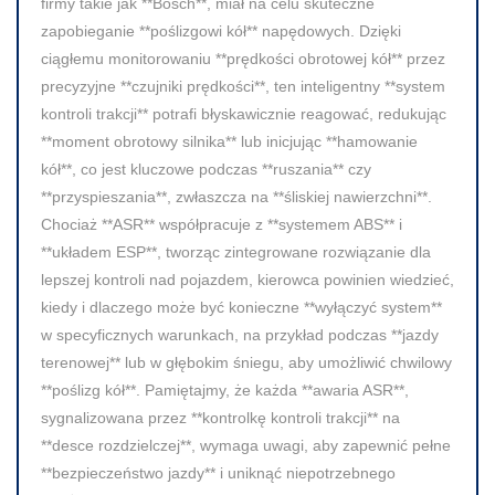
firmy takie jak **Bosch**, miał na celu skuteczne
zapobieganie **poślizgowi kół** napędowych. Dzięki
ciągłemu monitorowaniu **prędkości obrotowej kół** przez
precyzyjne **czujniki prędkości**, ten inteligentny **system
kontroli trakcji** potrafi błyskawicznie reagować, redukując
**moment obrotowy silnika** lub inicjując **hamowanie
kół**, co jest kluczowe podczas **ruszania** czy
**przyspieszania**, zwłaszcza na **śliskiej nawierzchni**.
Chociaż **ASR** współpracuje z **systemem ABS** i
**układem ESP**, tworząc zintegrowane rozwiązanie dla
lepszej kontroli nad pojazdem, kierowca powinien wiedzieć,
kiedy i dlaczego może być konieczne **wyłączyć system**
w specyficznych warunkach, na przykład podczas **jazdy
terenowej** lub w głębokim śniegu, aby umożliwić chwilowy
**poślizg kół**. Pamiętajmy, że każda **awaria ASR**,
sygnalizowana przez **kontrolkę kontroli trakcji** na
**desce rozdzielczej**, wymaga uwagi, aby zapewnić pełne
**bezpieczeństwo jazdy** i uniknąć niepotrzebnego