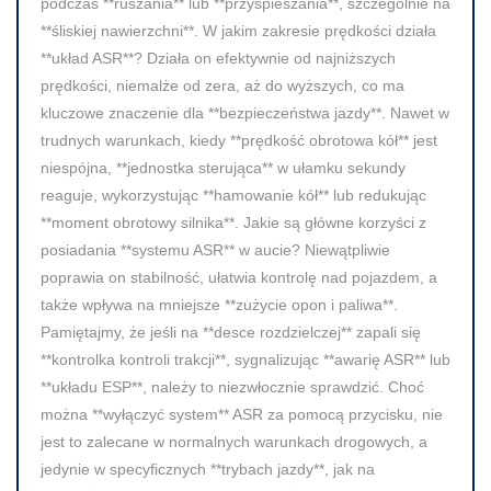
podczas **ruszania** lub **przyspieszania**, szczególnie na
**śliskiej nawierzchni**. W jakim zakresie prędkości działa
**układ ASR**? Działa on efektywnie od najniższych
prędkości, niemalże od zera, aż do wyższych, co ma
kluczowe znaczenie dla **bezpieczeństwa jazdy**. Nawet w
trudnych warunkach, kiedy **prędkość obrotowa kół** jest
niespójna, **jednostka sterująca** w ułamku sekundy
reaguje, wykorzystując **hamowanie kół** lub redukując
**moment obrotowy silnika**. Jakie są główne korzyści z
posiadania **systemu ASR** w aucie? Niewątpliwie
poprawia on stabilność, ułatwia kontrolę nad pojazdem, a
także wpływa na mniejsze **zużycie opon i paliwa**.
Pamiętajmy, że jeśli na **desce rozdzielczej** zapali się
**kontrolka kontroli trakcji**, sygnalizując **awarię ASR** lub
**układu ESP**, należy to niezwłocznie sprawdzić. Choć
można **wyłączyć system** ASR za pomocą przycisku, nie
jest to zalecane w normalnych warunkach drogowych, a
jedynie w specyficznych **trybach jazdy**, jak na