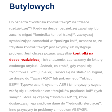
Butylowych
Co oznacza **kontrolka kontroli trakcji** na **desce
rozdzielczej**? Kiedy na desce rozdzielczej zapali się lub
zacznie migać **kontrolka kontroli trakcji**, zazwyczaj
symbolizująca samochód w **poślizgu kół**, oznacza to, że
**system kontroli trakcji** jest aktywny lub występuje
problem. Jeśli chcesz poznać wszystkie
kontrolki na
desce rozdzielczej
i ich znaczenie, zapraszamy do lektury
osobnego artykułu. Jednak, co zrobić, gdy zapali się
**kontrolka ESP** (lub ASR) i świeci się na stałe? To sygnał,
że doszło do **awarii ASR** lub pokrewnego **układu
ESP**. Typowe usterki systemu ASR i ich przyczyny często
wiążą się z uszkodzeniem **czujników prędkości kół** (tych
samych, które są częścią **systemu ABS**), które
dostarczają nieprawidłowe dane do **jednostki sterującej**.
Inne przyczyny to problemy z modułem ABS/ASR,