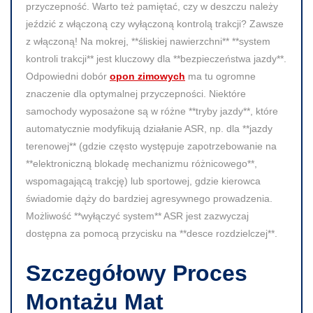
przyczepność. Warto też pamiętać, czy w deszczu należy
jeździć z włączoną czy wyłączoną kontrolą trakcji? Zawsze
z włączoną! Na mokrej, **śliskiej nawierzchni** **system
kontroli trakcji** jest kluczowy dla **bezpieczeństwa jazdy**.
Odpowiedni dobór
opon zimowych
ma tu ogromne
znaczenie dla optymalnej przyczepności. Niektóre
samochody wyposażone są w różne **tryby jazdy**, które
automatycznie modyfikują działanie ASR, np. dla **jazdy
terenowej** (gdzie często występuje zapotrzebowanie na
**elektroniczną blokadę mechanizmu różnicowego**,
wspomagającą trakcję) lub sportowej, gdzie kierowca
świadomie dąży do bardziej agresywnego prowadzenia.
Możliwość **wyłączyć system** ASR jest zazwyczaj
dostępna za pomocą przycisku na **desce rozdzielczej**.
Szczegółowy Proces
Montażu Mat