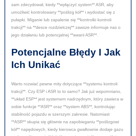
sam zdecydował, kiedy **wyłączyć system** ASR, aby
umożliwić kontrolowany **poślizg kół** i wydostać się z
pułapki. Miganie lub zapalenie się **kontrolki kontroli
trakcji** na **desce rozdzielczej** zawsze informuje nas o
jego działaniu lub potencjalnej **awarii ASR**.
Potencjalne Błędy I Jak
Ich Unikać
Warto rozwiać pewne mity dotyczące **systemu kontroli
trakcji**. Czy ESP i ASR to to samo? Jak już wspomniano,
**układ ESP** jest systemem nadrzędnym, który zawiera w
sobie funkcje **ASR** oraz **system ABS**, kontrolując
stabilność pojazdu w szerszym zakresie. Natomiast
**ASR** skupia się głównie na zapobieganiu **poślizgowi
kół** napędowych, kiedy kierowca gwałtownie dodaje gazu