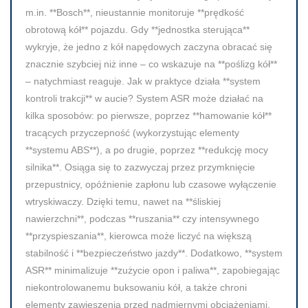
m.in. **Bosch**, nieustannie monitoruje **prędkość
obrotową kół** pojazdu. Gdy **jednostka sterująca**
wykryje, że jedno z kół napędowych zaczyna obracać się
znacznie szybciej niż inne – co wskazuje na **poślizg kół**
– natychmiast reaguje. Jak w praktyce działa **system
kontroli trakcji** w aucie? System ASR może działać na
kilka sposobów: po pierwsze, poprzez **hamowanie kół**
tracących przyczepność (wykorzystując elementy
**systemu ABS**), a po drugie, poprzez **redukcję mocy
silnika**. Osiąga się to zazwyczaj przez przymknięcie
przepustnicy, opóźnienie zapłonu lub czasowe wyłączenie
wtryskiwaczy. Dzięki temu, nawet na **śliskiej
nawierzchni**, podczas **ruszania** czy intensywnego
**przyspieszania**, kierowca może liczyć na większą
stabilność i **bezpieczeństwo jazdy**. Dodatkowo, **system
ASR** minimalizuje **zużycie opon i paliwa**, zapobiegając
niekontrolowanemu buksowaniu kół, a także chroni
elementy zawieszenia przed nadmiernymi obciążeniami.