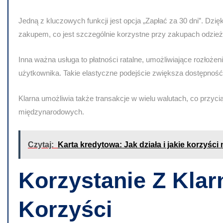
Jedną z kluczowych funkcji jest opcja „Zapłać za 30 dni”. Dzi
zakupem, co jest szczególnie korzystne przy zakupach odzieży
Inna ważna usługa to
płatności ratalne
, umożliwiające rozłoże
użytkownika. Takie elastyczne podejście zwiększa dostępność
Klarna umożliwia także
transakcje w wielu walutach
, co przyc
międzynarodowych.
Czytaj:
Karta kredytowa: Jak działa i jakie korzyści
Korzystanie Z Kla
Korzyści