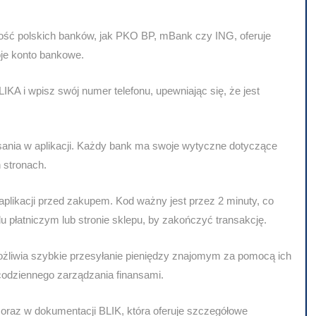
zość polskich banków, jak PKO BP, mBank czy ING, oferuje
oje konto bankowe.
IKA i wpisz swój numer telefonu, upewniając się, że jest
sania w aplikacji. Każdy bank ma swoje wytyczne dotyczące
h stronach.
plikacji przed zakupem. Kod ważny jest przez 2 minuty, co
u płatniczym lub stronie sklepu, by zakończyć transakcję.
żliwia szybkie przesyłanie pieniędzy znajomym za pomocą ich
odziennego zarządzania finansami.
w oraz w dokumentacji BLIK, która oferuje szczegółowe