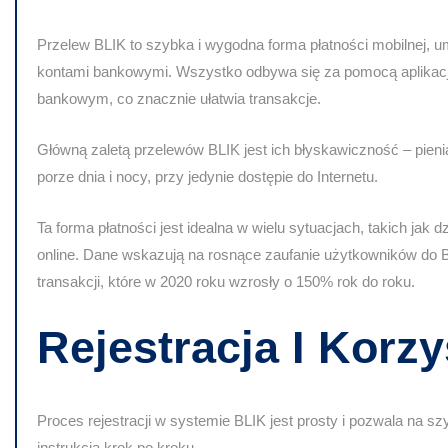
Przelew BLIK to szybka i wygodna forma płatności mobilnej, 
kontami bankowymi. Wszystko odbywa się za pomocą aplikacji,
bankowym, co znacznie ułatwia transakcje.
Główną zaletą przelewów BLIK jest ich błyskawiczność – pienią
porze dnia i nocy, przy jedynie dostępie do Internetu.
Ta forma płatności jest idealna w wielu sytuacjach, takich jak
online. Dane wskazują na rosnące zaufanie użytkowników do B
transakcji, które w 2020 roku wzrosły o 150% rok do roku.
Rejestracja I Korz
Proces rejestracji w systemie BLIK jest prosty i pozwala na sz
instrukcja krok po kroku.