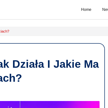
Home
Ne
ciach?
k Działa I Jakie Ma
ach?