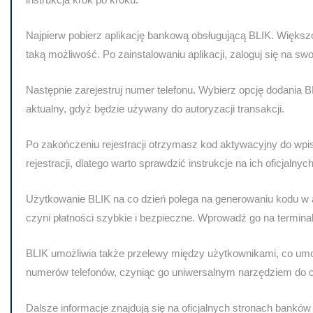
Najpierw pobierz aplikację bankową obsługującą BLIK. Więks
taką możliwość. Po zainstalowaniu aplikacji, zaloguj się na sw
Następnie zarejestruj numer telefonu. Wybierz opcję dodania BL
aktualny, gdyż będzie używany do autoryzacji transakcji.
Po zakończeniu rejestracji otrzymasz kod aktywacyjny do wpi
rejestracji, dlatego warto sprawdzić instrukcje na ich oficjalnyc
Użytkowanie BLIK na co dzień polega na generowaniu kodu w a
czyni płatności szybkie i bezpieczne. Wprowadź go na terminal
BLIK umożliwia także przelewy między użytkownikami, co umo
numerów telefonów, czyniąc go uniwersalnym narzędziem do c
Dalsze informacje znajdują się na oficjalnych stronach bankó