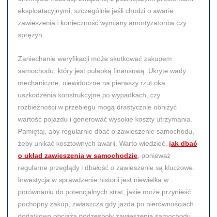
eksploatacyjnymi, szczególnie jeśli chodzi o awarie
zawieszenia i konieczność wymiany amortyzatorów czy
sprężyn.
Zaniechanie weryfikacji może skutkować zakupem
samochodu, który jest pułapką finansową. Ukryte wady
mechaniczne, niewidoczne na pierwszy rzut oka
uszkodzenia konstrukcyjne po wypadkach, czy
rozbieżności w przebiegu mogą drastycznie obniżyć
wartość pojazdu i generować wysokie koszty utrzymania.
Pamiętaj, aby regularnie dbać o zawieszenie samochodu,
żeby unikać kosztownych awarii. Warto wiedzieć,
jak dbać
o układ zawieszenia w samochodzie
, ponieważ
regularne przeglądy i dbałość o zawieszenie są kluczowe.
Inwestycja w sprawdzenie historii jest niewielka w
porównaniu do potencjalnych strat, jakie może przynieść
pochopny zakup, zwłaszcza gdy jazda po nierównościach
dodatkowo obciąża podzespoły zawieszenia samochodu,