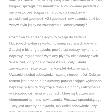
biegów, sprzęgła czy hamulców. Auto powinno prowadzić
się prosto, bez ściągania na boki, co świadczy o
prawidłowej geometrii kół i geometrii zawieszenia. Jaki jest
wpływ stylu jazdy na zawieszenie i amortyzatory?
Rozmowa ze sprzedającym to okazja do zadania
kluczowych pytań i skonfrontowania zebranych danych.
Zapytaj o historię pojazdu, powód sprzedaży, wykonane
naprawy, regularność wymiany płynów eksploatacyjnych.
Właściciel, który dbał o zawieszenie i cały układu
zawieszenia, zazwyczaj ma komplet dokumentacji.
Uważnie słuchaj odpowiedzi i szukaj niespójności. Dobrym
testem jest prośba o dokumenty potwierdzające wykonane
naprawy, w tym te dotyczące dbania o opony i utrzymania
właściwego ciśnienia w oponach, które są kluczowymi
elementami ochrony zawieszenia. Postawa sprzedającego
– czy jest otwarty na pytania, czy unika odpowiedzi, czy
zezwala na przegląd w warsztacie – wiele mówi o jego