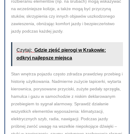
rozbieraniu elementów (np. na śrubach) mogą wskazywać
na wcześniejsze kolizje, a także mogą być przyczyną
stuków, skrzypienia czy innych objawów uszkodzonego
zawieszenia, obniżając komfort jazdy i bezpieczeństwo
jazdy podczas każdej jazdy.
Czytaj:
Gdzie zjeść pierogi w Krakowie:
odkryj najlepsze miejsca
Stan wnętrza pojazdu często zdradza prawdziwy przebieg i
historię użytkowania. Nadmierne zużycie tapicerki, wytarta
kierownica, porysowane przyciski, zużyte pedały sprzęgła,
hamulca i gazu w samochodzie z niskim deklarowanym
przebiegiem to sygnał alarmowy. Sprawdź działanie
wszystkich elementów wyposażenia: klimatyzacji,
elektrycznych szyb, radia, nawigacji. Podczas jazdy
próbnej zwróć uwagę na wszelkie niepokojące dźwięki –
stuki w zawieszeniu, szumy, nietypowe zachowania skrzyni