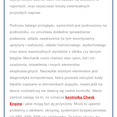
raportach, oraz oszacować koszty ewentualnych
przyszłych napraw.
Podczas takiego przeglądu, samochód jest podnoszony na
podnośniku, co umożliwia dokładne sprawdzenie
podwozia, układu zawieszenia (w tym amortyzatory,
sprężyny i wahacze), układu hamulcowego, wydechowego
oraz stanu ewentualnych wycieków z silnika czy skrzyni
biegów. Mechanik oceni również stan opon, kół i ich
osadzenia, oświetlenia i innych elementów
eksploatacyjnych. Niezwykle istotnym elementem jest
diagnostyka komputerowa, która pozwala odczytać kody
błędów zapisane w sterownikach pojazdu, nawet jeśli na
desce rozdzielczej nie świecą się żadne kontrolki. Warto
zwrócić uwagę na to, co oznacza
kontrolka Check
Engine
i jakie mogą być jej przyczyny. Może to ujawnić
problemy z silnikiem, skrzynią, systemami bezpieczeństwa
jak ABS, ASR, ESP czy elektroniką. To także okazja, by