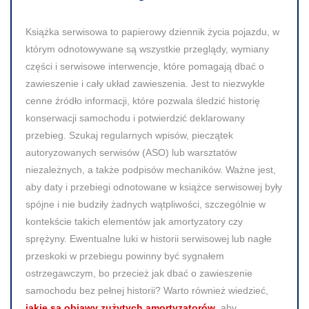
Książka serwisowa to papierowy dziennik życia pojazdu, w
którym odnotowywane są wszystkie przeglądy, wymiany
części i serwisowe interwencje, które pomagają dbać o
zawieszenie i cały układ zawieszenia. Jest to niezwykle
cenne źródło informacji, które pozwala śledzić historię
konserwacji samochodu i potwierdzić deklarowany
przebieg. Szukaj regularnych wpisów, pieczątek
autoryzowanych serwisów (ASO) lub warsztatów
niezależnych, a także podpisów mechaników. Ważne jest,
aby daty i przebiegi odnotowane w książce serwisowej były
spójne i nie budziły żadnych wątpliwości, szczególnie w
kontekście takich elementów jak amortyzatory czy
sprężyny. Ewentualne luki w historii serwisowej lub nagłe
przeskoki w przebiegu powinny być sygnałem
ostrzegawczym, bo przecież jak dbać o zawieszenie
samochodu bez pełnej historii? Warto również wiedzieć,
jakie są objawy zużytych amortyzatorów
, aby