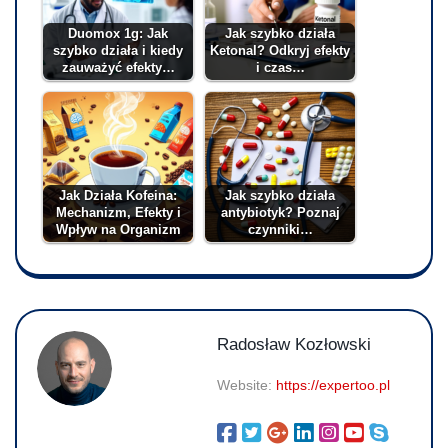
Duomox 1g: Jak
Jak szybko działa
szybko działa i kiedy
Ketonal? Odkryj efekty
zauważyć efekty…
i czas…
Jak Działa Kofeina:
Jak szybko działa
Mechanizm, Efekty i
antybiotyk? Poznaj
Wpływ na Organizm
czynniki…
Radosław Kozłowski
Website:
https://expertoo.pl