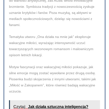
do wartości artystycznej, zaś AGBE wnosi innowacyjne
brzmienie. Symbioza tradycji z nowoczesnością zyskuje
uznanie krytyków i fanów. Poza muzyką, są aktywni w
mediach społecznościowych, dzieląc się nowościami z
fanami.
Tematyka utworu „Ona działa na mnie jak” eksploruje
wakacyjne miłości, wyrażając intensywność uczuć
towarzyszących sezonowym romansom i malowniczym
opisom letnich lokacji.
Motyw fascynacji oraz wakacyjnej miłości pokazuje, jak
silne emocje mogą zostać wywołane przez drugą osobę.
Piosenka budzi skojarzenia z innymi utworami, takimi jak
„Miłość w Zakopanem”, które również badają wakacyjne
uczucia.
Czytaj:
Jak działa sztuczna inteligencja?