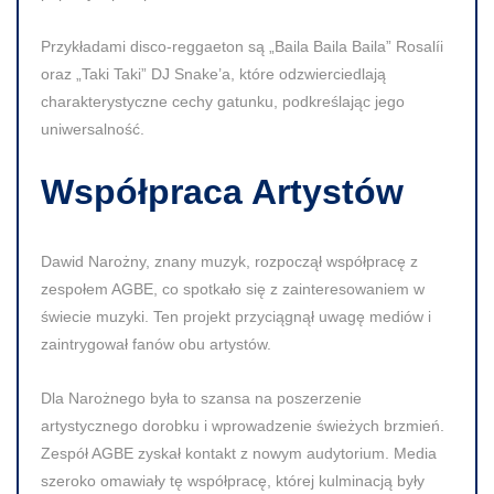
Przykładami disco-reggaeton są „Baila Baila Baila” Rosalíi
oraz „Taki Taki” DJ Snake’a, które odzwierciedlają
charakterystyczne cechy gatunku, podkreślając jego
uniwersalność.
Współpraca Artystów
Dawid Narożny, znany muzyk, rozpoczął współpracę z
zespołem AGBE, co spotkało się z zainteresowaniem w
świecie muzyki. Ten projekt przyciągnął uwagę mediów i
zaintrygował fanów obu artystów.
Dla Narożnego była to szansa na poszerzenie
artystycznego dorobku i wprowadzenie świeżych brzmień.
Zespół AGBE zyskał kontakt z nowym audytorium. Media
szeroko omawiały tę współpracę, której kulminacją były