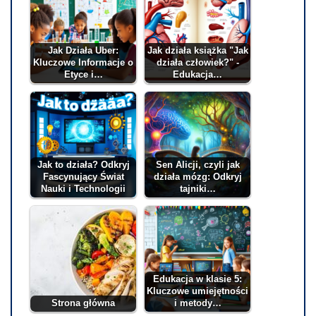
Jak Działa Uber:
Jak działa książka "Jak
Kluczowe Informacje o
działa człowiek?" -
Etyce i…
Edukacja…
Jak to działa? Odkryj
Sen Alicji, czyli jak
Fascynujący Świat
działa mózg: Odkryj
Nauki i Technologii
tajniki…
Edukacja w klasie 5:
Kluczowe umiejętności
Strona główna
i metody…