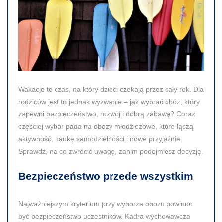
Wakacje to czas, na który dzieci czekają przez cały rok. Dla
rodziców jest to jednak wyzwanie – jak wybrać obóz, który
zapewni bezpieczeństwo, rozwój i dobrą zabawę? Coraz
częściej wybór pada na obozy młodzieżowe, które łączą
aktywność, naukę samodzielności i nowe przyjaźnie.
Sprawdź, na co zwrócić uwagę, zanim podejmiesz decyzję.
Bezpieczeństwo przede wszystkim
Najważniejszym kryterium przy wyborze obozu powinno
być bezpieczeństwo uczestników. Kadra wychowawcza