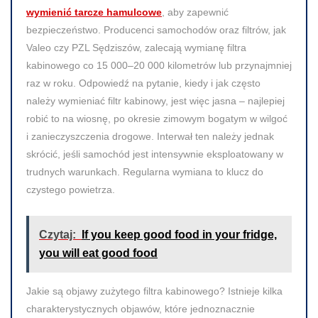
wymienić tarcze hamulcowe
, aby zapewnić
bezpieczeństwo. Producenci samochodów oraz filtrów, jak
Valeo czy PZL Sędziszów, zalecają wymianę filtra
kabinowego co 15 000–20 000 kilometrów lub przynajmniej
raz w roku. Odpowiedź na pytanie, kiedy i jak często
należy wymieniać filtr kabinowy, jest więc jasna – najlepiej
robić to na wiosnę, po okresie zimowym bogatym w wilgoć
i zanieczyszczenia drogowe. Interwał ten należy jednak
skrócić, jeśli samochód jest intensywnie eksploatowany w
trudnych warunkach. Regularna wymiana to klucz do
czystego powietrza.
Czytaj:
If you keep good food in your fridge,
you will eat good food
Jakie są objawy zużytego filtra kabinowego? Istnieje kilka
charakterystycznych objawów, które jednoznacznie