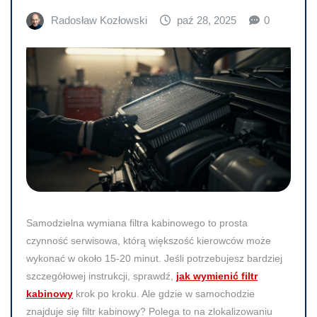
Radosław Kozłowski
paź 28, 2025
0
Samodzielna wymiana filtra kabinowego to prosta
czynność serwisowa, którą większość kierowców może
wykonać w około 15-20 minut. Jeśli potrzebujesz bardziej
szczegółowej instrukcji, sprawdź,
jak wymienić filtr
kabinowy
krok po kroku. Ale gdzie w samochodzie
znajduje się filtr kabinowy? Polega to na zlokalizowaniu