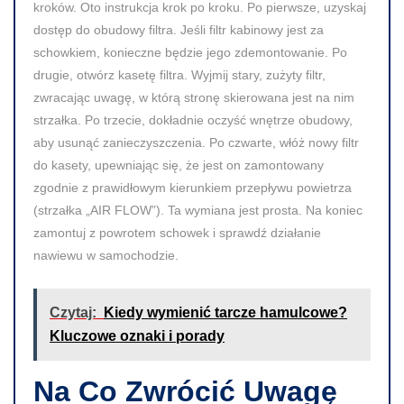
kroków. Oto instrukcja krok po kroku. Po pierwsze, uzyskaj
dostęp do obudowy filtra. Jeśli filtr kabinowy jest za
schowkiem, konieczne będzie jego zdemontowanie. Po
drugie, otwórz kasetę filtra. Wyjmij stary, zużyty filtr,
zwracając uwagę, w którą stronę skierowana jest na nim
strzałka. Po trzecie, dokładnie oczyść wnętrze obudowy,
aby usunąć zanieczyszczenia. Po czwarte, włóż nowy filtr
do kasety, upewniając się, że jest on zamontowany
zgodnie z prawidłowym kierunkiem przepływu powietrza
(strzałka „AIR FLOW”). Ta wymiana jest prosta. Na koniec
zamontuj z powrotem schowek i sprawdź działanie
nawiewu w samochodzie.
Czytaj:
Kiedy wymienić tarcze hamulcowe?
Kluczowe oznaki i porady
Na Co Zwrócić Uwagę