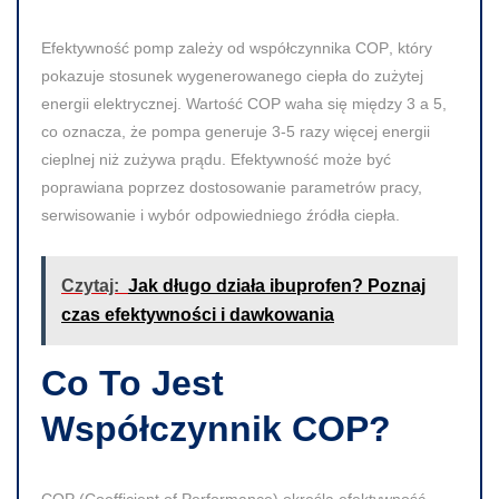
Efektywność pomp zależy od współczynnika
COP
, który
pokazuje stosunek wygenerowanego ciepła do zużytej
energii elektrycznej. Wartość
COP
waha się między
3
a
5
,
co oznacza, że pompa generuje
3-5
razy więcej energii
cieplnej niż zużywa prądu. Efektywność może być
poprawiana poprzez dostosowanie parametrów pracy,
serwisowanie i wybór odpowiedniego źródła ciepła.
Czytaj:
Jak długo działa ibuprofen? Poznaj
czas efektywności i dawkowania
Co To Jest
Współczynnik COP?
COP
(Coefficient of Performance) określa efektywność