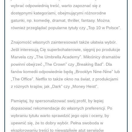
wybrać odpowiednią treść, warto zapoznać się z
dostępnymi kategoriami, obejmującymi różnorodne
gatunki, np. komedię, dramat, thriller, fantasy. Można
również przeglądać popularne tytuły czy „Top 10 w Polsce”.
Znajomość własnych zainteresowań także ułatwia wybór.
Jeśli interesują Cię superbohaterowie, sięgnij po produkcje
Marvela czy „The Umbrella Academy”. Miłośnicy dramatów
powinni obejrzeć „The Crown” czy „Breaking Bad”. Dla
fanów komedii odpowiednie będą „Brooklyn Nine-Nine” lub
„The Office”. Netflix to także okno na świat, z produkcjami
z różnych krajów, jak „Dark” czy „Money Heist”.
Pamiętaj, by spersonalizować swój profil, by lepiej
dopasować rekomendacje do własnych preferencji. Po
wybraniu tytułu warto sprawdzić jego opis i oceny, by
upewnić się, że to dobry wybór.
Pełna swoboda w
eksplorowaniu treści to niewątpliwie atut serwisów