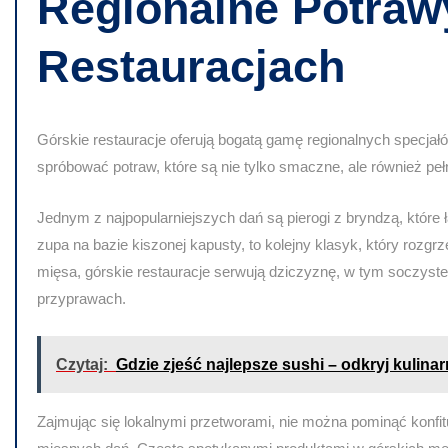
Regionalne Potraw
Restauracjach
Górskie restauracje oferują bogatą gamę regionalnych specjałów
spróbować potraw, które są nie tylko smaczne, ale również pełn
Jednym z najpopularniejszych dań są pierogi z bryndzą, które 
zupa na bazie kiszonej kapusty, to kolejny klasyk, który roz
mięsa, górskie restauracje serwują dziczyznę, w tym soczyste
przyprawach.
Czytaj:
Gdzie zjeść najlepsze sushi – odkryj kulina
Zajmując się lokalnymi przetworami, nie można pominąć konfitur