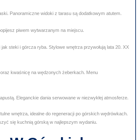
łbaski. Panoramiczne widoki z tarasu są dodatkowym atutem.
 popijesz piwem wytwarzanym na miejscu.
 jak steki i górcza ryba. Stylowe wnętrza przywołują lata 20. XX
inę oraz kwaśnicę na wędzonych żeberkach. Menu
apustą. Eleganckie dania serwowane w niezwykłej atmosferze.
zytulne wnętrza, idealne do regeneracji po górskich wędrówkach.
ieszyć się kuchnią górską w najlepszym wydaniu.