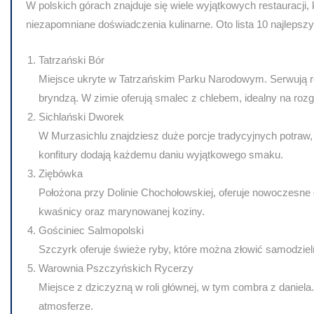
W polskich górach znajduje się wiele wyjątkowych restauracji, k
niezapomniane doświadczenia kulinarne. Oto lista 10 najlepszy
Tatrzański Bór
Miejsce ukryte w Tatrzańskim Parku Narodowym. Serwują regi
bryndzą. W zimie oferują smalec z chlebem, idealny na roz
Sichlański Dworek
W Murzasichlu znajdziesz duże porcje tradycyjnych potraw, t
konfitury dodają każdemu daniu wyjątkowego smaku.
Ziębówka
Położona przy Dolinie Chochołowskiej, oferuje nowoczesne
kwaśnicy oraz marynowanej koziny.
Gościniec Salmopolski
Szczyrk oferuje świeże ryby, które można złowić samodziel
Warownia Pszczyńskich Rycerzy
Miejsce z dziczyzną w roli głównej, w tym combra z daniel
atmosferze.