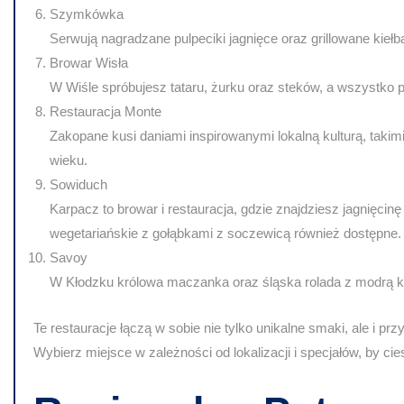
Szymkówka
Serwują nagradzane pulpeciki jagnięce oraz grillowane kie
Browar Wisła
W Wiśle spróbujesz tataru, żurku oraz steków, a wszystko
Restauracja Monte
Zakopane kusi daniami inspirowanymi lokalną kulturą, takimi
wieku.
Sowiduch
Karpacz to browar i restauracja, gdzie znajdziesz jagnięc
wegetariańskie z gołąbkami z soczewicą również dostępne.
Savoy
W Kłodzku królowa maczanka oraz śląska rolada z modrą k
Te restauracje łączą w sobie nie tylko unikalne smaki, ale i pr
Wybierz miejsce w zależności od lokalizacji i specjałów, by c