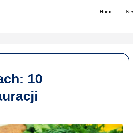
Home
Ne
ach: 10
uracji