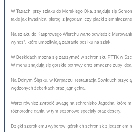
W Tatrach, przy szlaku do Morskiego Oka, znajduje się Schron
takie jak kwaśnica, pierogi z jagodami czy placki ziemniaczane
Na szlaku do Kasprowego Wierchu warto odwiedzić Murowaniec
wynos”, które umożliwiają zabranie posiłku na szlak.
W Beskidach można się zatrzymać w schronisku PTTK w Szczyr
W menu znajdują się górskie potrawy oraz smaczne zupy ideal
Na Dolnym Śląsku, w Karpaczu, restauracja Sowiduch przyciąg
wędzonych żeberkach oraz jagnięcina.
Warto również zwrócić uwagę na schronisko Jagodna, które mie
różnorodne dania, w tym sezonowe specjały oraz desery.
Dzięki szerokiemu wyborowi górskich schronisk z jedzeniem 