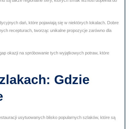
u są także regionalne sery, których smak wznosi dopełnia do
ycyjnych dań, które pojawiają się w niektórych lokalach. Dobre
yjnych recepturach, tworząc unikalne propozycje zarówno dla
zegap okazji na spróbowanie tych wyjątkowych potraw, które
zlakach: Gdzie
e
estauracji usytuowanych blisko popularnych szlaków, które są