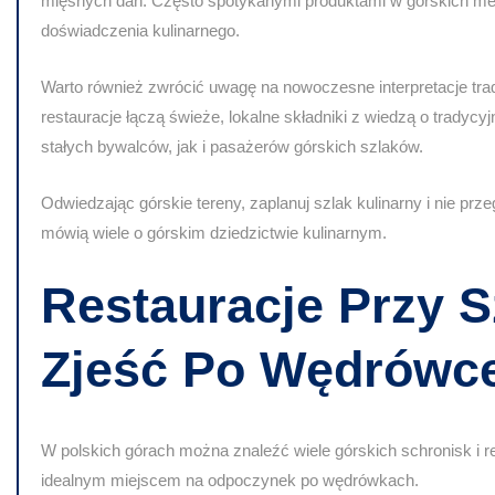
mięsnych dań. Często spotykanymi produktami w górskich men
doświadczenia kulinarnego.
Warto również zwrócić uwagę na nowoczesne interpretacje trad
restauracje łączą świeże, lokalne składniki z wiedzą o tradyc
stałych bywalców, jak i pasażerów górskich szlaków.
Odwiedzając górskie tereny, zaplanuj szlak kulinarny i nie pr
mówią wiele o górskim dziedzictwie kulinarnym.
Restauracje Przy S
Zjeść Po Wędrówc
W polskich górach można znaleźć wiele górskich schronisk i r
idealnym miejscem na odpoczynek po wędrówkach.