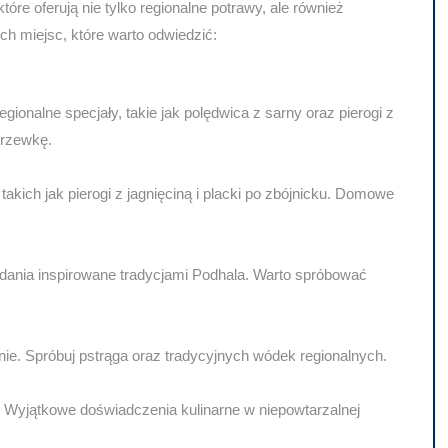
tóre oferują nie tylko regionalne potrawy, ale również
ch miejsc, które warto odwiedzić:
onalne specjały, takie jak polędwica z sarny oraz pierogi z
grzewkę.
akich jak pierogi z jagnięciną i placki po zbójnicku. Domowe
 dania inspirowane tradycjami Podhala. Warto spróbować
nie. Spróbuj pstrąga oraz tradycyjnych wódek regionalnych.
a. Wyjątkowe doświadczenia kulinarne w niepowtarzalnej